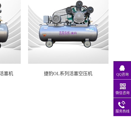
缩活塞机
捷豹OL系列活塞空压机
QQ咨询
微信咨询
服务热线