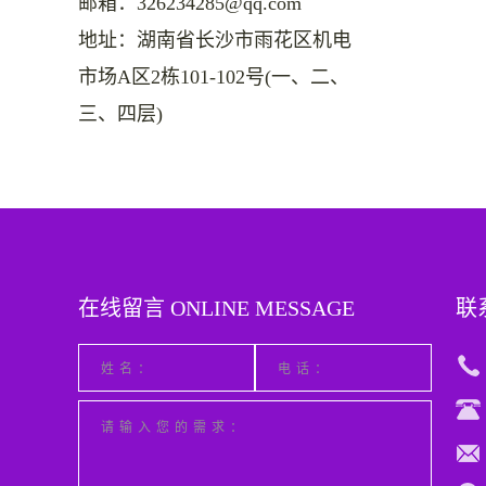
邮箱：326234285@qq.com
地址：湖南省长沙市雨花区机电
市场A区2栋101-102号(一、二、
三、四层)
在线留言
ONLINE MESSAGE
联