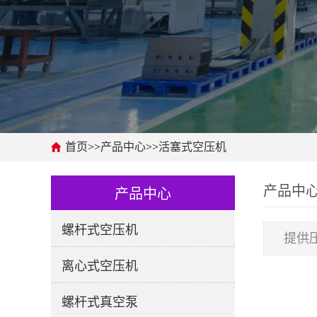
首页
>>
产品中心
>>
活塞式空压机
产品中
产品中心
螺杆式空压机
提供
离心式空压机
螺杆式真空泵