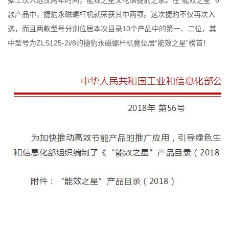
据上次入选仅两年时间，能效之星又花落捷豹之家。在“能效之星” 6
款产品中，捷豹永磁螺杆机就荣获其中两项。这次捷豹不仅再次入
选，而且两款型号分别位居本次目录10个产品中的第一、二位，其
中型号为ZLS125-2i/8的捷豹永磁螺杆机竟位居“能效之星”榜首！